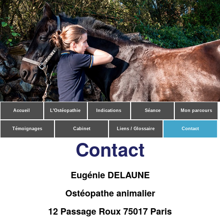
Accueil
L'Ostéopathie
Indications
Séance
Mon parcours
Témoignages
Cabinet
Liens / Glossaire
Contact
Contact
Eugénie DELAUNE
Ostéopathe animalier
12 Passage Roux 75017 Paris